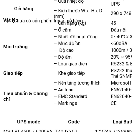
– Quá nhiệt độ
UPS
Giỏ hàng
– Kích thước W x H x D
290 x 748
(mm)
Vật lý
Chưa có sản phẩm trong giỏ hàng.
– Cân nặng (kg)
45
– Ổ cắm
Đấu nối
– Nhiệt độ hoạt động
0~40°C/ 
– Mức độ ồn
<60dBA
Môi trường
– Độ cao
1000m / 3
– Độ ẩm
20% ~ 95%
– Loại giao diện
RS232 & E
RS232 thứ 
Giao tiếp
– Khe giao tiếp
Thẻ SNMP
– Nền tảng tương thích
Microsoft 
– An toàn
EN62040-
Tiêu chuẩn & Chứng
– EMC Standard
EN62040-
chỉ
– Markings
CE
UPS mode
Code
Loại Bat
MSII RT 4500 / 6000VA
T40JXX07
12V7Ah /12V9Ah