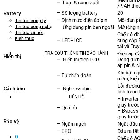
– Loại & công suất
/ 9AH the
– Số lượng battery
20
Battery
– Định mức điện áp pin
Mô-đun pi
Tin tức công ty
Tin tức công nghệ
– Ứng dụng pin bên ngoài
Mở rộng nâ
Tin tức xã hội
Chế độ dò
Kiến thức
– LED+LCD
cung cấp B
tải và Tru
Điện áp đầ
TRA CỨU THÔNG TIN BẢO HÀNH
Hiển thị
– Hiển thị trên LCD
Dòng điện 
áp pin & N
Khi bật ng
– Tự chẩn đoán
mềm, kiểm 
Lỗi đường
Cảnh báo
– Nghe và nhìn
tình trạng 
LIÊN HỆ
– Inverter
giây trước
– Quá tải
– Bypass 
giây trước
Bảo vệ
– Ngắn mạch
Ngắt đầu 
– EPO
Đầu ra tắt
0
Chế độ AC