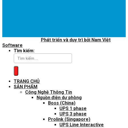
Copyright 2020 ©
Phát triển và duy trì bởi Nam Việt
Software
Tìm kiếm:
TRANG CHỦ
SẢN PHẨM
Công Nghệ Thông Tin
Nguồn điện dự phòng
Boss (China)
UPS 1 phase
UPS 3 phase
Prolink (Singapore)
UPS Line Interactive