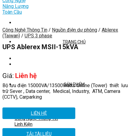
Công Nghệ Thông Tin
/
Nguồn điện dự phòng
/
Ablerex
(Taiwan)
/
UPS 3 phase
TRANG CHỦ
UPS Ablerex MSII-15kVA
Giá:
Liên hệ
SẢN PHẨM
Bộ lưu điện 15000VA/13500Watts Online (Tower) thiết lưu
trữ Sever , Data center, Medical, Industry, ATM, Camera
(CCTV), Carparking
LIÊN HỆ
Công Nghệ Thông Tin
Linh Kiện
Phụ kiện
TẢI TÀI LIỆU
Giải Pháp Văn Phòng