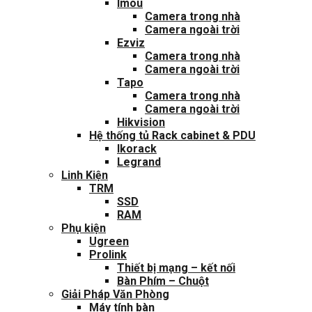
Imou
Camera trong nhà
Camera ngoài trời
Ezviz
Camera trong nhà
Camera ngoài trời
Tapo
Camera trong nhà
Camera ngoài trời
Hikvision
Hệ thống tủ Rack cabinet & PDU
Ikorack
Legrand
Linh Kiện
TRM
SSD
RAM
Phụ kiện
Ugreen
Prolink
Thiết bị mạng – kết nối
Bàn Phím – Chuột
Giải Pháp Văn Phòng
Máy tính bàn