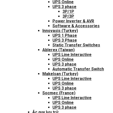
UPS Online
UPS 3 phase
3P/1P
3P/3P
Power Inverter & AVR
Software & Accessories
Innovasis (Turkey)
UPS 1 Phase
UPS 3 Phase
Static Transfer Switches
Ablerex (Taiwan)
UPS Line Interactive
UPS Online
UPS 3 phase
Automatic Transfer Switch
Makelsan (Turkey)
UPS Line Interactive
UPS Online
UPS 3 phase
Socmec (France)
UPS Line Interactive
UPS Online
UPS 3 phase
Ắc quy lưu trữ