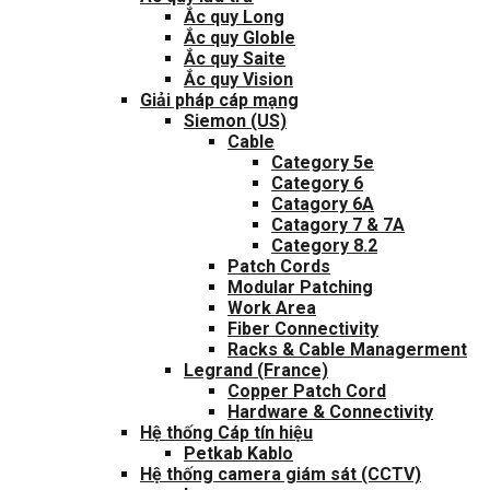
Ắc quy Long
Ắc quy Globle
Ắc quy Saite
Ắc quy Vision
Giải pháp cáp mạng
Siemon (US)
Cable
Category 5e
Category 6
Catagory 6A
Catagory 7 & 7A
Category 8.2
Patch Cords
Modular Patching
Work Area
Fiber Connectivity
Racks & Cable Managerment
Legrand (France)
Copper Patch Cord
Hardware & Connectivity
Hệ thống Cáp tín hiệu
Petkab Kablo
Hệ thống camera giám sát (CCTV)