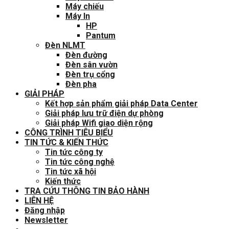
Máy chiếu
Máy In
HP
Pantum
Đèn NLMT
Đèn đường
Đèn sân vườn
Đèn trụ cổng
Đèn pha
GIẢI PHÁP
Kết hợp sản phẩm giải pháp Data Center
Giải pháp lưu trữ điện dự phòng
Giải pháp Wifi giao diện rộng
CÔNG TRÌNH TIÊU BIỂU
TIN TỨC & KIẾN THỨC
Tin tức công ty
Tin tức công nghệ
Tin tức xã hội
Kiến thức
TRA CỨU THÔNG TIN BẢO HÀNH
LIÊN HỆ
Đăng nhập
Newsletter