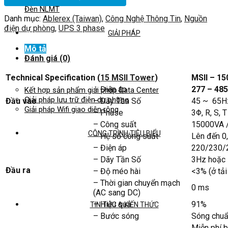
Đèn NLMT
Danh mục:
Ablerex (Taiwan)
,
Công Nghệ Thông Tin
,
Nguồn
điện dự phòng
,
UPS 3 phase
GIẢI PHÁP
Mô tả
Đánh giá (0)
Technical Specification (
15 MSII Tower
)
MSII – 1
– Điện áp
277 – 485
Kết hợp sản phẩm giải pháp Data Center
Giải pháp lưu trữ điện dự phòng
Đầu vào
– Dãy Tần Số
45 ~ 65H
Giải pháp Wifi giao diện rộng
– Phase
3Φ, R, S, 
– Công suất
15000VA 
CÔNG TRÌNH TIÊU BIỂU
– Hệ số công suất
Lên đến 0,
– Điện áp
220/230/2
– Dãy Tần Số
3Hz hoặc 
Đầu ra
– Độ méo hài
<3% (ở tải
– Thời gian chuyển mạch
0 ms
(AC sang DC)
– Hiệu quả
91%
TIN TỨC & KIẾN THỨC
– Bước sóng
Sóng chuẩ
Miễn phí b