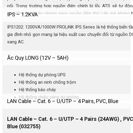
nối. Trong trường hợp nguồn điện chính bị lỗi, ATS sẽ tự độn
chuyển kết nối dự phòng sang nguồn điện thứ cấp mà không b
IPS – 1.2KVA
gián đoạn, cung cấp nguồn điện liền mạch và bảo vệ cao nhấ
IPS1202: 1200VA/1000W PROLiNK IPS Series là hệ thống biến tầ
cho thiết bị của bạn. PROLiNK ATS cũng được thiết kế để tự độn
gia đình nhỏ gọn mang lại hiệu suất cao chuyển đổi từ nguồn D
chuyển kết nối trở lại nguồn điện chính sau khi phát hiện có điệ
sang AC.
trở lại.
Ắc Quy LONG (12V – 5AH)
Hệ thống dự phòng UPS
Hệ thống an ninh chống trộm
Hệ thống báo cháy
Hệ thống chiếu sáng dự phòng
LAN Cable – Cat. 6 – U/UTP – 4 Pairs, PVC, Blue
LAN Cable – Cat. 6 – U/UTP – 4 Pairs (24AWG) , PVC
Blue (032755)