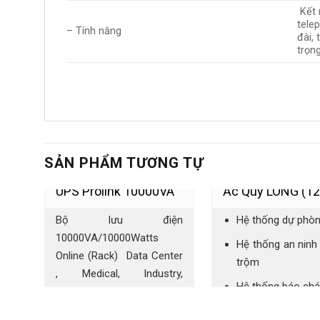
Kết n
tele
– Tính năng
đài, 
trọn
SẢN PHẨM TƯƠNG TỰ
UPS Prolink 10000VA
Ắc Quy LONG (12
Bộ lưu điện
Hệ thống dự phò
(Tower)
12AH)
10000VA/10000Watts
Hệ thống an ninh
Online (Rack) Data Center
trộm
, Medical, Industry,
Hệ thống báo ch
Emergency, Camera
(CCTV), Carparking
Hệ thống chiếu s