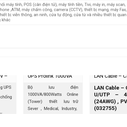
ối máy tính, POS (cân điện tử), máy tính tiền, Tivi, máy in, máy scan,
phone ,ATM, máy chấm công, camera (CCTV), thiết bị mạng, máy Fax,
thiết bị viễn thông, an ninh, cửa tự động, cửa từ và nhiều thiết bị quan
g khác
V –
UPS Prolink 1000VA
LAN Cable – Ca
LAN Cable – C
ng UPS
Bộ lưu điện
(Tower)
U/UTP – 4 Pair
U/UTP – 4
1000VA/800Watts Online
 chống
(24AWG) , PV
(Tower) thiết lưu trữ
Blue
(032755)
Sever , Medical, Industry,
áy
ATM, Camera (CCTV),
Carparking
áng dự