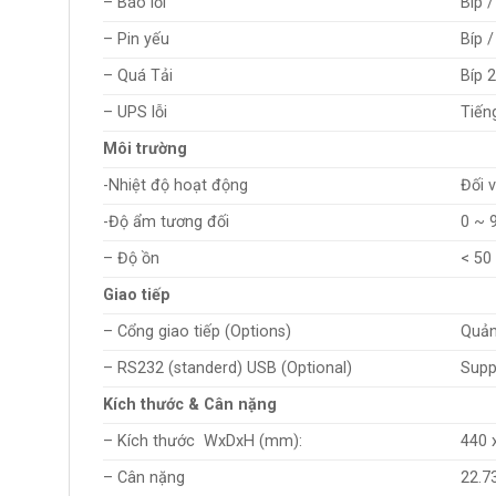
– Báo lỗi
Bíp /
– Pin yếu
Bíp /
– Quá Tải
Bíp 2
– UPS lỗi
Tiến
Môi trường
-Nhiệt độ hoạt động
Đối v
-Độ ẩm tương đối
0 ~ 
– Độ ồn
< 50
Giao tiếp
– Cổng giao tiếp (Options)
Quản
– RS232 (standerd) USB (Optional)
Supp
Kích thước & Cân nặng
– Kích thước WxDxH (mm):
440 
– Cân nặng
22.7