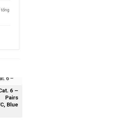
 tổng
t. 6 –
at. 6 –
s, PVC,
 Pairs
C, Blue