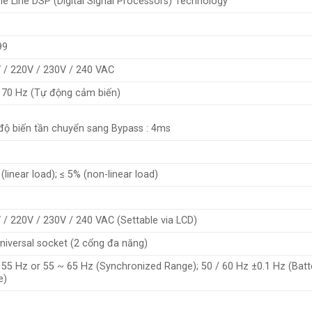
ne Line DSP (Digital Signal Processors) Technology
99
 / 220V / 230V / 240 VAC
 70 Hz (Tự động cảm biến)
s
độ biến tần chuyển sang Bypass : 4ms
(linear load); ≤ 5% (non-linear load)
 / 220V / 230V / 240 VAC (Settable via LCD)
Universal socket (2 cổng đa năng)
 55 Hz or 55 ~ 65 Hz (Synchronized Range); 50 / 60 Hz ±0.1 Hz (Batt
e)