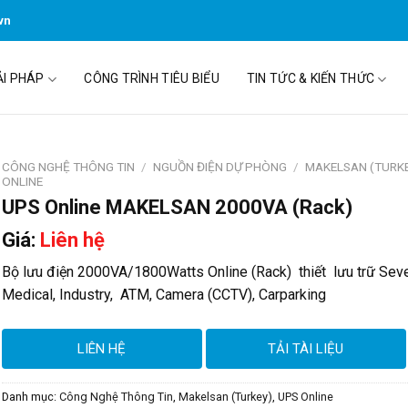
vn
ẢI PHÁP
CÔNG TRÌNH TIÊU BIỂU
TIN TỨC & KIẾN THỨC
CÔNG NGHỆ THÔNG TIN
/
NGUỒN ĐIỆN DỰ PHÒNG
/
MAKELSAN (TURK
ONLINE
UPS Online MAKELSAN 2000VA (Rack)
Giá:
Liên hệ
Bộ lưu điện 2000VA/1800Watts Online (Rack) thiết lưu trữ Seve
Medical, Industry, ATM, Camera (CCTV), Carparking
LIÊN HỆ
TẢI TÀI LIỆU
Danh mục:
Công Nghệ Thông Tin
,
Makelsan (Turkey)
,
UPS Online