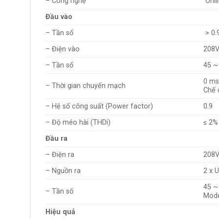
– Công nghệ
Onli
Đầu vào
– Tần số
> 0.
– Điện vào
208V
– Tần số
45 ~
0 m
– Thời gian chuyển mạch
Chế 
– Hệ số công suất (Power factor)
0.9
– Độ méo hài (THDi)
≤ 2% 
Đầu ra
– Điện ra
208V
– Nguồn ra
2 x 
45 ~
– Tần số
Mod
Hiệu quả