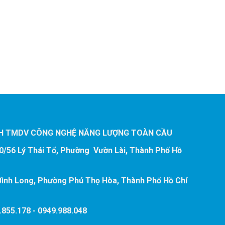
LAN Cable – Cat. 6 –
UPS Prolink
LAN Cable – Cat. 6 –
Bộ lư
U/UTP – 4 Pairs, PVC,
(Tower)
U/UTP – 4 Pairs
3000VA/2400W
(23AWG) , PVC, Blue
(Tower) thi
Blue
(032754)
Sever , Medica
ATM, Camer
Carparking
H TMDV CÔNG NGHỆ NĂNG LƯỢNG TOÀN CẦU
90/56 Lý Thái Tổ, Phường Vườn Lài, Thành Phố Hồ
ình Long, Phường Phú Thọ Hòa, Thành Phố Hồ Chí
.855.178 - 0949.988.048