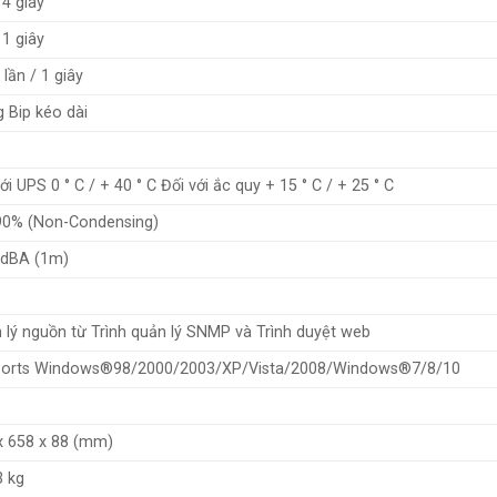
 4 giây
 1 giây
 lần / 1 giây
g Bip kéo dài
ới UPS 0 ° C / + 40 ° C Đối với ắc quy + 15 ° C / + 25 ° C
90% (Non-Condensing)
 dBA (1m)
 lý nguồn từ Trình quản lý SNMP và Trình duyệt web
orts Windows®98/2000/2003/XP/Vista/2008/Windows®7/8/10
x 658 x 88 (mm)
3 kg