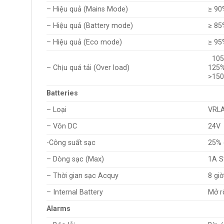
– Hiệu quả (Mains Mode)
≥ 90
– Hiệu quả (Battery mode)
≥ 85
– Hiệu quả (Eco mode)
≥ 95
105%
– Chịu quá tải (Over load)
125%
>150
Batteries
– Loại
VRLA
– Vôn DC
24V
-Công suất sạc
25% 
– Dòng sạc (Max)
1A S
– Thời gian sạc Acquy
8 giờ
– Internal Battery
Mở r
Alarms