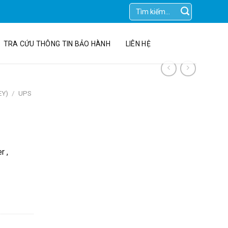
Tìm
kiếm:
TRA CỨU THÔNG TIN BẢO HÀNH
LIÊN HỆ
EY)
/
UPS
r ,