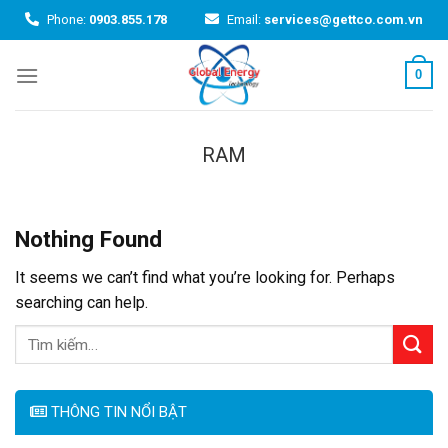
Skip
Phone:
0903.855.178
Email:
services@gettco.com.vn
to
content
0
RAM
Nothing Found
It seems we can’t find what you’re looking for. Perhaps
searching can help.
THÔNG TIN NỔI BẬT