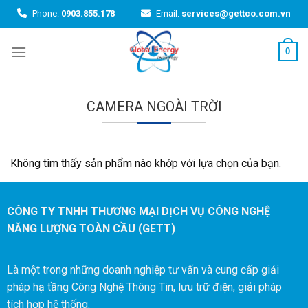
Skip
Phone:
0903.855.178
Email:
services@gettco.com.vn
to
content
0
CAMERA NGOÀI TRỜI
Không tìm thấy sản phẩm nào khớp với lựa chọn của bạn.
CÔNG TY TNHH THƯƠNG MẠI DỊCH VỤ CÔNG NGHỆ
NĂNG LƯỢNG TOÀN CẦU (GETT)
Là một trong những doanh nghiệp tư vấn và cung cấp giải
pháp hạ tầng Công Nghệ Thông Tin, lưu trữ điện, giải pháp
tích hợp hệ thống.