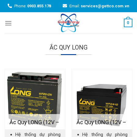
Skip
Phone:
0903.855.178
Email:
services@gettco.com.vn
to
content
0
ẮC QUY LONG
Ắc Quy LONG (12V –
Ắc Quy LONG (12V –
Hệ thống dự phòng
Hệ thống dự phòng