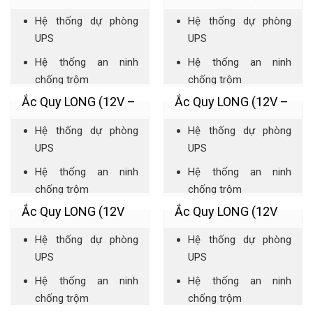
Hệ thống chiếu sáng
Hệ thống chiếu sáng
Hệ thống dự phòng
Hệ thống dự phòng
5AH)
7.2AH)
dự phòng
dự phòng
UPS
UPS
Hệ thống an ninh
Hệ thống an ninh
chống trộm
chống trộm
Ắc Quy LONG (12V –
Ắc Quy LONG (12V –
Hệ thống báo cháy
Hệ thống báo cháy
Hệ thống chiếu sáng
Hệ thống chiếu sáng
Hệ thống dự phòng
Hệ thống dự phòng
9AH)
12AH)
dự phòng
dự phòng
UPS
UPS
Hệ thống an ninh
Hệ thống an ninh
chống trộm
chống trộm
Ắc Quy LONG (12V
Ắc Quy LONG (12V
Hệ thống báo cháy
Hệ thống báo cháy
Hệ thống chiếu sáng
Hệ thống chiếu sáng
Hệ thống dự phòng
Hệ thống dự phòng
-18AH)
-24AH)
dự phòng
dự phòng
UPS
UPS
Hệ thống an ninh
Hệ thống an ninh
chống trộm
chống trộm