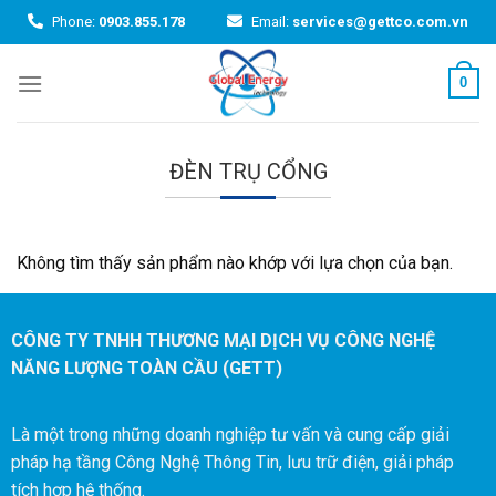
Skip
Phone:
0903.855.178
Email:
services@gettco.com.vn
to
content
0
ĐÈN TRỤ CỔNG
Không tìm thấy sản phẩm nào khớp với lựa chọn của bạn.
CÔNG TY TNHH THƯƠNG MẠI DỊCH VỤ CÔNG NGHỆ
NĂNG LƯỢNG TOÀN CẦU (GETT)
Là một trong những doanh nghiệp tư vấn và cung cấp giải
pháp hạ tầng Công Nghệ Thông Tin, lưu trữ điện, giải pháp
tích hợp hệ thống.