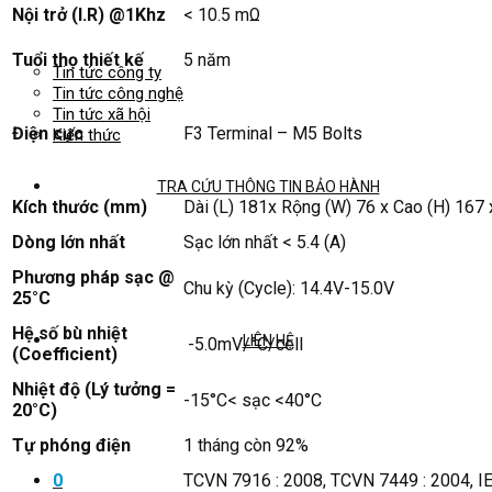
Nội trở (I.R) @1Khz
< 10.5 mΩ
Tuổi thọ thiết kế
5 năm
Tin tức công ty
Tin tức công nghệ
Tin tức xã hội
Điện cực
F3 Terminal – M5 Bolts
Kiến thức
TRA CỨU THÔNG TIN BẢO HÀNH
Kích thước (mm)
Dài (L) 181x Rộng (W) 76 x Cao (H) 167 
Dòng lớn nhất
Sạc lớn nhất < 5.4 (A)
Phương pháp sạc @
Chu kỳ (Cycle): 14.4V-15.0V
25°C
Hệ số bù nhiệt
LIÊN HỆ
-5.0mV/°C/cell
(Coefficient)
Nhiệt độ (Lý tưởng =
-15°C< sạc <40°C
20°C)
Tự phóng điện
1 tháng còn 92%
TCVN 7916 : 2008, TCVN 7449 : 2004, I
0