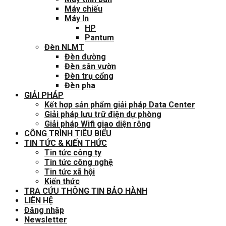
Máy chiếu
Máy In
HP
Pantum
Đèn NLMT
Đèn đường
Đèn sân vườn
Đèn trụ cổng
Đèn pha
GIẢI PHÁP
Kết hợp sản phẩm giải pháp Data Center
Giải pháp lưu trữ điện dự phòng
Giải pháp Wifi giao diện rộng
CÔNG TRÌNH TIÊU BIỂU
TIN TỨC & KIẾN THỨC
Tin tức công ty
Tin tức công nghệ
Tin tức xã hội
Kiến thức
TRA CỨU THÔNG TIN BẢO HÀNH
LIÊN HỆ
Đăng nhập
Newsletter