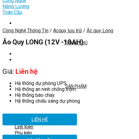
Công Nghệ Thông Tin
/
Acquy lưu trữ
/
Ắc quy Long
Ắc Quy LONG (12V -18AH)
TRANG CHỦ
Giá:
Liên hệ
Hệ thống dự phòng UPS
SẢN PHẨM
Hệ thống an ninh chống trộm
Hệ thống báo cháy
Hệ thống chiếu sáng dự phòng
LIÊN HỆ
Công Nghệ Thông Tin
Linh Kiện
Phụ kiện
Giải Pháp Văn Phòng