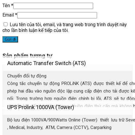
Tên
*
Email
*
Lưu tên của tôi, email, và trang web trong trình duyệt này
cho lần bình luận kế tiếp của tôi.
Sản phẩm tương tự
Automatic Transfer Switch (ATS)
Chuyển đổi tự động
Công tắc chuyển tự động PROLiNK (ATS) được thiết kế để ch
phép hai đầu vào nguồn độc lập cung cấp điện cho tải được kế
nối. Trong trường hợp nguồn điện chính bị lỗi, ATS sẽ tự độn
chuyển kết nối dự phòng sang nguồn điện thứ cấp mà không b
UPS Prolink 1000VA (Tower)
gián đoạn, cung cấp nguồn điện liền mạch và bảo vệ cao nhấ
Bộ lưu điện 1000VA/900Watts Online (Tower) thiết lưu trữ Seve
cho thiết bị của bạn. PROLiNK ATS cũng được thiết kế để tự độn
, Medical, Industry, ATM, Camera (CCTV), Carparking
chuyển kết nối trở lại nguồn điện chính sau khi phát hiện có điệ