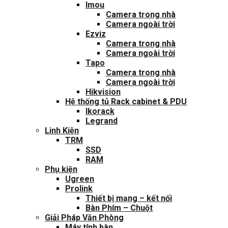
Imou
Camera trong nhà
Camera ngoài trời
Ezviz
Camera trong nhà
Camera ngoài trời
Tapo
Camera trong nhà
Camera ngoài trời
Hikvision
Hệ thống tủ Rack cabinet & PDU
Ikorack
Legrand
Linh Kiện
TRM
SSD
RAM
Phụ kiện
Ugreen
Prolink
Thiết bị mạng – kết nối
Bàn Phím – Chuột
Giải Pháp Văn Phòng
Máy tính bàn