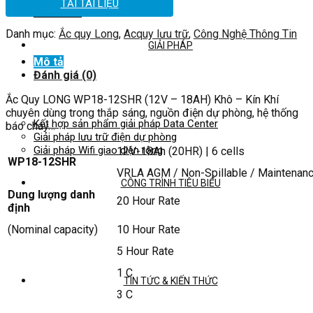
TẢI TÀI LIỆU
Đèn NLMT
Danh mục:
Ắc quy Long
,
Acquy lưu trữ
,
Công Nghệ Thông Tin
GIẢI PHÁP
Mô tả
Đánh giá (0)
Ắc Quy LONG WP18-12SHR (12V – 18AH) Khô – Kín Khí
chuyên dùng trong thắp sáng, nguồn điện dự phòng, hệ thống
Kết hợp sản phẩm giải pháp Data Center
báo cháy…
Giải pháp lưu trữ điện dự phòng
Giải pháp Wifi giao diện rộng
12V-18Ah (20HR) | 6 cells
WP18-12SHR
VRLA AGM / Non-Spillable / Maintenan
CÔNG TRÌNH TIÊU BIỂU
Dung lượng danh
20 Hour Rate
định
(Nominal capacity)
10 Hour Rate
5 Hour Rate
1 C
TIN TỨC & KIẾN THỨC
3 C