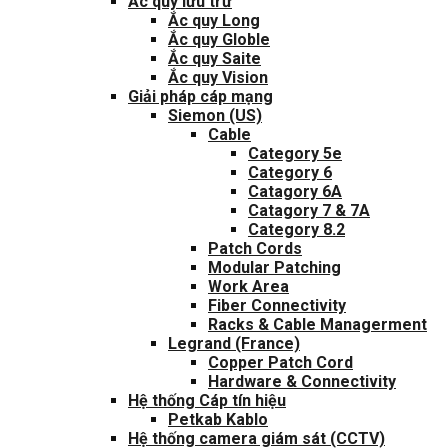
Ắc quy lưu trữ
Ắc quy Long
Ắc quy Globle
Ắc quy Saite
Ắc quy Vision
Giải pháp cáp mạng
Siemon (US)
Cable
Category 5e
Category 6
Catagory 6A
Catagory 7 & 7A
Category 8.2
Patch Cords
Modular Patching
Work Area
Fiber Connectivity
Racks & Cable Managerment
Legrand (France)
Copper Patch Cord
Hardware & Connectivity
Hệ thống Cáp tín hiệu
Petkab Kablo
Hệ thống camera giám sát (CCTV)