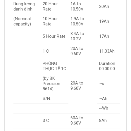
Dung lượng
20 Hour
1A to
20Ah
danh định
Rate
10.50V
(Nominal
10 Hour
1.9A to
19Ah
capacity)
Rate
10.50V
3.4A to
5 Hour Rate
17Ah
10.2V
20A to
1 C
11.33Ah
9.60V
PHÓNG
Duration
THỰC TẾ 1C
00:00:00
(by BK
20A to
Precision
~s
9.60V
8614)
S/N:
~Ah
~Wh
60A to
3 C
8Ah
9.60V