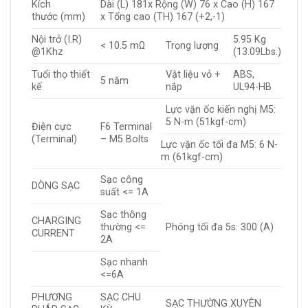
Kích
Dài (L) 181x Rộng (W) 76 x Cao (H) 167
thước (mm)
x Tổng cao (TH) 167 (+2,-1)
Nội trở (I.R)
5.95 Kg
< 10.5 mΩ
Trọng lượng
@1Khz
(13.09Lbs.)
Tuổi thọ thiết
Vật liệu vỏ +
ABS,
5 năm
kế
nắp
UL94-HB
​Lực vặn ốc kiến nghị M5:
5 N-m (51kgf-cm)
Điện cực
F6 Terminal
(Terminal)
– M5 Bolts
Lực vặn ốc tối đa M5: 6 N-
m (61kgf-cm)
Sạc công
DÒNG SẠC
suất <= 1A
Sạc thông
CHARGING
thường <=
Phóng tối đa 5s: 300 (A)
CURRENT
2A
Sạc nhanh
<=6A
PHƯƠNG
SẠC CHU
SẠC THƯỜNG XUYÊN