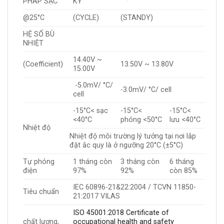
PHÁP SẠC
KỲ
@25°C
(CYCLE)
(STANDY)
HỆ SỐ BÙ
NHIỆT
14.40V ~
(Coefficient)
13.50V ~ 13.80V
15.00V
-5.0mV/ °C/
-3.0mV/ °C/ cell
cell
-15°C< sạc
-15°C<
-15°C<
<40°C
phóng <50°C
lưu <40°C
Nhiệt độ
Nhiệt độ môi trường lý tưởng tại nơi lắp
đặt ắc quy là ở ngưỡng 20°C (±5°C)
Tự phóng
1 tháng còn
3 tháng còn
6 tháng
điện
97%
92%
còn 85%
IEC 60896-21&22:2004 / TCVN 11850-
Tiêu chuẩn
21:2017 VILAS
ISO 45001:2018 Certificate of
chất lượng,
occupational health and safety