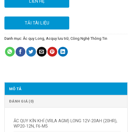
LIÊN HỆ
TẢI TÀI LIỆU
Danh mục:
Ắc quy Long
,
Acquy lưu trữ
,
Công Nghệ Thông Tin
MÔ TẢ
ĐÁNH GIÁ (0)
ẮC QUY KÍN KHÍ (VRLA AGM) LONG 12V-20AH (20HR),
WP20-12N, F6-M5