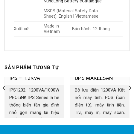
KungLong Battery eCatalogue
MSDS (Material Safety Data
Sheet): English | Vietnamese
Made in
Xuất xứ
Bảo hành: 12 tháng
Vietnam
SẢN PHẨM TƯƠNG TỰ
IPS – 1.2KVA
UPS MAKELSAN
IPS1202: 1200VA/1000W
Bộ lưu điện 1200VA Kết
1200VA
PROLiNK IPS Series là hệ
nối máy tính, POS (cân
thống biến tần gia đình
điện tử), máy tính tiền,
nhỏ gọn mang lại hiệu
Tivi, máy in, máy scan,
suất cao chuyển đổi từ
telephone ,ATM, máy
nguồn DC sang AC.
chấm công, Camera