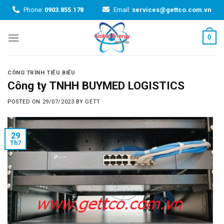
Skip
Phone:
0903.855.178
Email:
services@gettco.com.vn
to
content
0
CÔNG TRÌNH TIÊU BIỂU
Công ty TNHH BUYMED LOGISTICS
POSTED ON
29/07/2023
BY
GETT
29
Th7