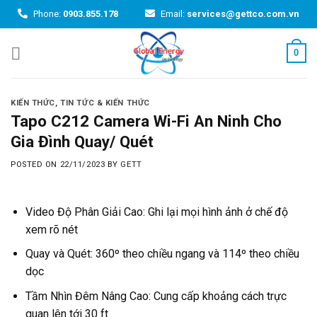
Skip
Phone:
0903.855.178
Email:
services@gettco.com.vn
to
content
0
KIẾN THỨC
,
TIN TỨC & KIẾN THỨC
Tapo C212 Camera Wi-Fi An Ninh Cho
Gia Đình Quay/ Quét
POSTED ON
22/11/2023
BY
GETT
Video Độ Phân Giải Cao: Ghi lại mọi hình ảnh ở chế độ
xem rõ nét
Quay và Quét: 360º theo chiều ngang và 114º theo chiều
dọc
Tầm Nhìn Đêm Nâng Cao: Cung cấp khoảng cách trực
quan lên tới 30 ft