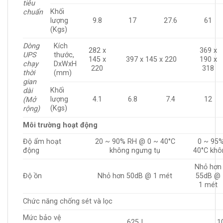
tiêu
Khối
chuẩn
lượng
9.8
17
27.6
61
(Kgs)
Dòng
Kích
282 x
369 x
UPS
thước,
145 x
397 x 145 x 220
190 x
chạy
DxWxH
220
318
thời
(mm)
gian
Khối
dài
lượng
4.1
6.8
7.4
12
(Mở
(Kgs)
rộng)
Môi trường hoạt động
Độ ẩm hoạt
20 ~ 90% RH @ 0 ~ 40°C
0 ~ 95
động
không ngưng tụ
40°C khô
Nhỏ hơn
Độ ồn
Nhỏ hơn 50dB @ 1 mét
55dB @
1 mét
Chức năng chống sét và lọc
Mức bảo vệ
625J
1