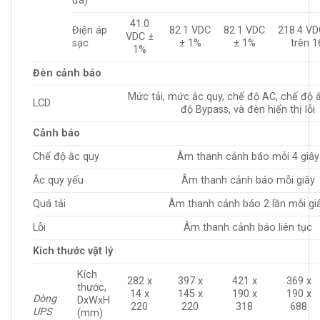
đa)
41.0
Điện áp
82.1 VDC
82.1 VDC
218.4 VD
VDC ±
sạc
± 1%
± 1%
trên 1
1%
Đèn cảnh báo
Mức tải, mức ắc quy, chế độ AC, chế độ ắ
LCD
độ Bypass, và đèn hiển thị lỗi
Cảnh báo
Chế độ ắc quy
Âm thanh cảnh báo mỗi 4 giây
Ắc quy yếu
Âm thanh cảnh báo mỗi giây
Quá tải
Âm thanh cảnh báo 2 lần mỗi gi
Lỗi
Âm thanh cảnh báo liên tục
Kích thước vật lý
Kích
282 x
397 x
421 x
369 x
thước,
14 x
145 x
190 x
190 x
Dòng
DxWxH
220
220
318
688
UPS
(mm)