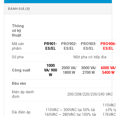
ĐÁNH GIÁ (0)
Thông
số kỹ
thuật
Mã sản
PR901-
PRO902-
PRO903-
PRO906
phẩm
ES/EL
ES/EL
ES/EL
ES/EL
Số pha
Một pha có tiếp địa
1000
2000 VA/
3000 VA/
6000 VA/
Công suất
VA/ 900
1800 W
2700 W
5400 W
W
Đầu vào
Điện áp danh
200/208/220/230/240 VAC
định
110VAC
110VAC ~ 300VAC tại 50% tải
±3% tạ
Dải điện áp
160VAC ~ 280VAC tại 100% tải
176VAC