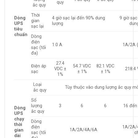
quy
ắc quy
Thời
Dòng
4 giờ sạc lại đến 90% dung
9 giờ sạc
gian
UPS
lượng
dun
sạc lại
tiêu
chuẩn
Dòng
điện
1.0 A
1A/2A (
sạc (tối
đa)
27.4
Điện áp
54.7 VDC
82.1 VDC
VDC ±
218.4
sạc
± 1%
± 1%
1%
Loại
Tùy thuộc vào dung lượng ắc quy m
ắc quy
Số
lượng
3
6
6
16 đến
Dòng
ắc quy
UPS
chạy
Dòng
thời
điện
1A/2A/
1A/2A/4A/6A
gian
sạc (tối
c
dài