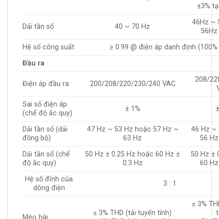
±3% tạ
46Hz ~ 
Dải tần số
40 ~ 70 Hz
56Hz
Hệ số công suất
≥ 0.99 @ điện áp danh định (100% 
Đầu ra
208/22
Điện áp đầu ra
200/208/220/230/240 VAC
Sai số điện áp
± 1%
(chế độ ắc quy)
Dải tần số (dải
47 Hz ~ 53 Hz hoặc 57 Hz ~
46 Hz ~
đồng bộ)
63 Hz
56 Hz
Dải tần số (chế
50 Hz ± 0.25 Hz hoặc 60 Hz ±
50 Hz ± 
độ ắc quy)
0.3 Hz
60 Hz
Hệ số đỉnh của
3 : 1
dòng điện
≤ 3% THD
≤ 3% THD (tải tuyến tính)
t
Méo hài