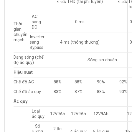
≤ 6% THD (tải phi tuyến)
≤ 5% TH
t
AC
sang
0 ms
Thời
DC
gian
chuyển
Inverter
mạch
sang
4 ms (thông thường)
Bypass
Dạng sóng (chế
Sóng sin chuẩn
độ ắc quy)
Hiệu suất
Chế độ AC
88%
88%
90%
92%
Chế độ ắc quy
83%
87%
88%
90%
Ắc quy
Loại
12V9Ah
12V9Ah
12V9Ah
12
ắc quy
Số
2 ắc
lượng
4 ắc quy
6 ắc quy
16 