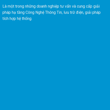
được thiết kế để tự động
Là một trong những doanh nghiệp tư vấn và cung cấp giải
chuyển kết nối trở lại
pháp hạ tầng Công Nghệ Thông Tin, lưu trữ điện, giải pháp
nguồn điện chính sau khi
tích hợp hệ thống.
phát hiện có điện trở lại.