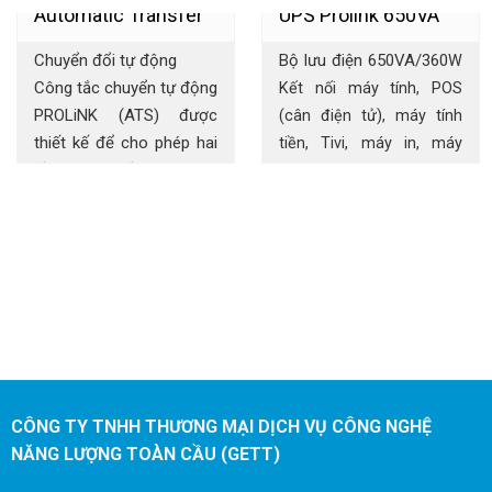
Automatic Transfer
UPS Prolink 650VA
Chuyển đổi tự động
Bộ lưu điện 650VA/360
W
Switch (ATS)
Công tắc chuyển tự động
Kết nối máy tính, POS
PROLiNK (ATS) được
(cân điện tử), máy tính
thiết kế để cho phép hai
tiền, Tivi, máy in, máy
đầu vào nguồn độc lập
scan, telephone ,ATM,
cung cấp điện cho tải
máy chấm công, Camera
được kết nối. Trong
(CCTV)
trường hợp nguồn điện
chính bị lỗi, ATS sẽ tự
động chuyển kết nối dự
phòng sang nguồn điện
thứ cấp mà không bị gián
đoạn, cung cấp nguồn
điện liền mạch và bảo vệ
CÔNG TY TNHH THƯƠNG MẠI DỊCH VỤ CÔNG NGHỆ
cao nhất cho thiết bị của
NĂNG LƯỢNG TOÀN CẦU (GETT)
bạn. PROLiNK ATS cũng