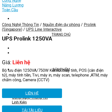
Công Nghệ Thông Tin
/
Nguồn điện dự phòng
/
Prolink
(Singapore)
/
UPS Line Interactive
TRANG CHỦ
UPS Prolink 1250VA
Giá:
Liên hệ
SẢN PHẨM
Bộ lưu điện 1250VA/750W Kết nối máy tính, POS (cân điện
tử), máy tính tiền, Tivi, máy in, máy scan, telephone ,ATM, máy
chấm công, Camera (CCTV)
LIÊN HỆ
Công Nghệ Thông Tin
Linh Kiện
Phụ kiện
TẢI TÀI LIỆU
Giải Pháp Văn Phòng