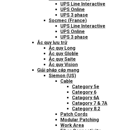
UPS Line Interactive
UPS Online
UPS 3 phase
Socmec (France)
UPS Line Interactive
UPS Online
UPS 3 phase
Ắc quy lưu trữ
Ắc quy Long
Ắc quy Globle
Ắc quy Saite
Ắc quy Vision
Giải pháp cáp mạng
Siemon (US)
Cable
Category 5e
Category 6
Catagory 6A
Catagory 7 & 7A
Category 8.2
Patch Cords
Modular Patching
Work Area