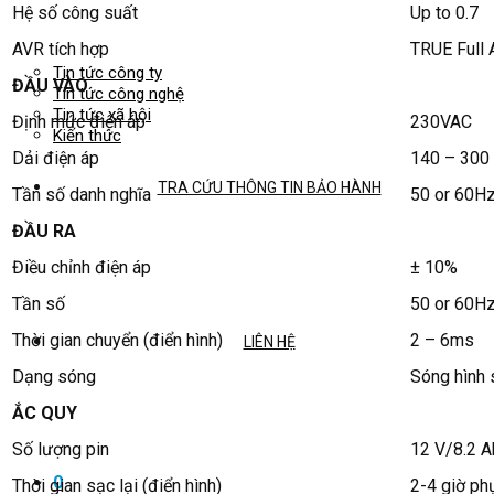
Hệ số công suất
Up to 0.7
AVR tích hợp
TRUE Full 
Tin tức công ty
ĐẦU VÀO
Tin tức công nghệ
Tin tức xã hội
Định mức điện áp
230VAC
Kiến thức
Dải điện áp
140 – 300
TRA CỨU THÔNG TIN BẢO HÀNH
Tần số danh nghĩa
50 or 60Hz
ĐẦU RA
Điều chỉnh điện áp
± 10%
Tần số
50 or 60H
Thời gian chuyển (điển hình)
2 – 6ms
LIÊN HỆ
Dạng sóng
Sóng hình 
ẮC QUY
Số lượng pin
12 V/8.2 A
0
Thời gian sạc lại (điển hình)
2-4 giờ ph