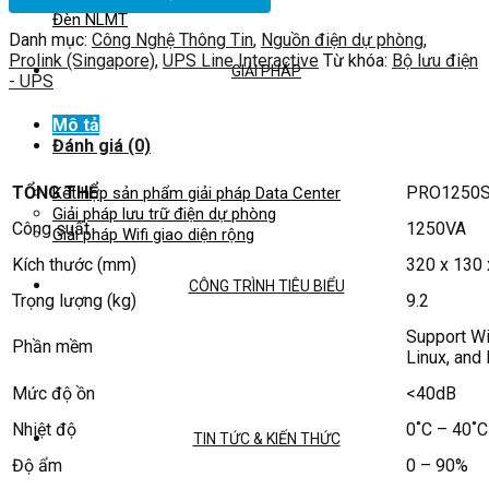
Đèn NLMT
Danh mục:
Công Nghệ Thông Tin
,
Nguồn điện dự phòng
,
Prolink (Singapore)
,
UPS Line Interactive
Từ khóa:
Bộ lưu điện
GIẢI PHÁP
- UPS
Mô tả
Đánh giá (0)
TỔNG THỂ
PRO1250
Kết hợp sản phẩm giải pháp Data Center
Giải pháp lưu trữ điện dự phòng
Công suất
1250VA
Giải pháp Wifi giao diện rộng
Kích thước (mm)
320 x 130 
CÔNG TRÌNH TIÊU BIỂU
Trọng lượng (kg)
9.2
Support W
Phần mềm
Linux, and
Mức độ ồn
<40dB
Nhiệt độ
0˚C – 40˚C
TIN TỨC & KIẾN THỨC
Độ ẩm
0 – 90%