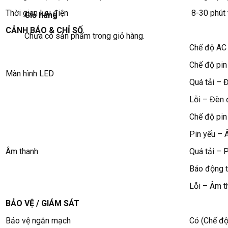
Thời gian lưu điện
8-30 phút 
Giỏ hàng
CẢNH BÁO & CHỈ SỐ
Chưa có sản phẩm trong giỏ hàng.
Chế độ AC
Chế độ pin
Màn hình LED
Quá tải – 
Lỗi – Đèn 
Chế độ pin
Pin yếu – 
Âm thanh
Quá tải – 
Báo động t
Lỗi – Âm t
BẢO VỆ / GIÁM SÁT
Bảo vệ ngắn mạch
Có (Chế độ