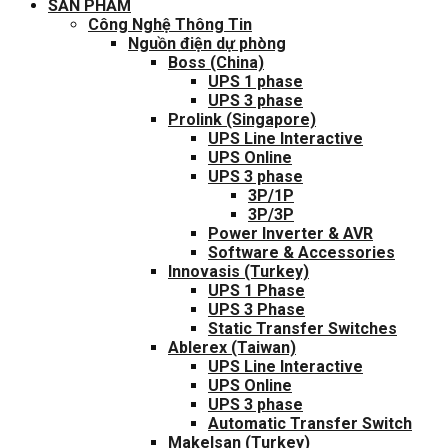
SẢN PHẨM
Công Nghệ Thông Tin
Nguồn điện dự phòng
Boss (China)
UPS 1 phase
UPS 3 phase
Prolink (Singapore)
UPS Line Interactive
UPS Online
UPS 3 phase
3P/1P
3P/3P
Power Inverter & AVR
Software & Accessories
Innovasis (Turkey)
UPS 1 Phase
UPS 3 Phase
Static Transfer Switches
Ablerex (Taiwan)
UPS Line Interactive
UPS Online
UPS 3 phase
Automatic Transfer Switch
Makelsan (Turkey)