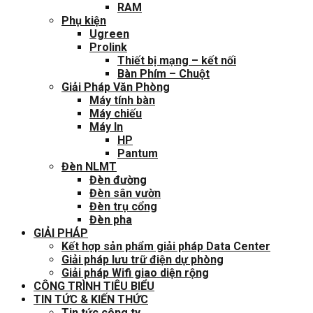
RAM
Phụ kiện
Ugreen
Prolink
Thiết bị mạng – kết nối
Bàn Phím – Chuột
Giải Pháp Văn Phòng
Máy tính bàn
Máy chiếu
Máy In
HP
Pantum
Đèn NLMT
Đèn đường
Đèn sân vườn
Đèn trụ cổng
Đèn pha
GIẢI PHÁP
Kết hợp sản phẩm giải pháp Data Center
Giải pháp lưu trữ điện dự phòng
Giải pháp Wifi giao diện rộng
CÔNG TRÌNH TIÊU BIỂU
TIN TỨC & KIẾN THỨC
Tin tức công ty