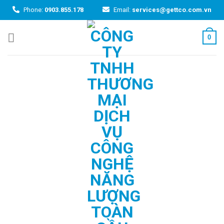
Skip
Phone:
0903.855.178
Email:
services@gettco.com.vn
to
content
0