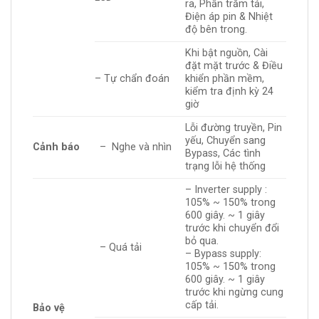
ra, Phần trăm tải,
Điện áp pin & Nhiệt
độ bên trong.
Khi bật nguồn, Cài
đặt mặt trước & Điều
– Tự chẩn đoán
khiển phần mềm,
kiểm tra định kỳ 24
giờ
Lỗi đường truyền, Pin
yếu, Chuyển sang
Cảnh báo
– Nghe và nhìn
Bypass, Các tình
trạng lỗi hệ thống
– Inverter supply :
105% ~ 150% trong
600 giây. ~ 1 giây
trước khi chuyển đổi
bỏ qua.
– Quá tải
– Bypass supply:
105% ~ 150% trong
600 giây. ~ 1 giây
trước khi ngừng cung
cấp tải.
Bảo vệ