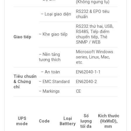
(Không ngưng tụ)
RS232 & EPO tiêu
– Loại giao diện
chuẩn
RS232 thứ hai, USB,
RS485, Tiếp điểm
– Khe giao tiếp
Giao tiếp
chuyển tiếp, Thẻ
SNMP / WEB
Microsoft Windows
– Nền tảng
series, Linux, Mac,
tương thích
etc.
– An toàn
EN62040-1-1
Tiêu chuẩn
& Chứng
– EMC Standard
EN62040-2
chỉ
– Markings
CE
Số
Kích thước
UPS
Loại
Code
lượng
(HxWxD),
mode
Batttery
tối đa
mm