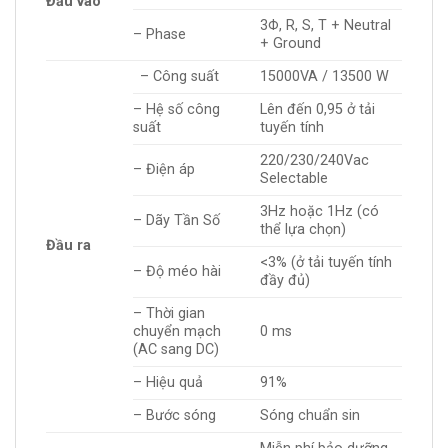
Đầu vào
3Φ, R, S, T + Neutral
– Phase
+ Ground
– Công suất
15000VA / 13500 W
– Hệ số công
Lên đến 0,95 ở tải
suất
tuyến tính
220/230/240Vac
– Điện áp
Selectable
3Hz hoặc 1Hz (có
– Dãy Tần Số
thể lựa chọn)
Đầu ra
<3% (ở tải tuyến tính
– Độ méo hài
đầy đủ)
– Thời gian
chuyển mạch
0 ms
(AC sang DC)
– Hiệu quả
91%
– Bước sóng
Sóng chuẩn sin