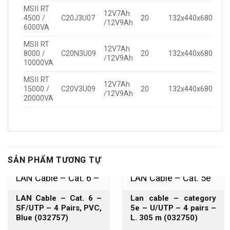
MSII RT
12V7Ah
4500 /
C20J3U07
20
132x440x680
/12V9Ah
6000VA
MSII RT
12V7Ah
8000 /
C20N3U09
20
132x440x680
/12V9Ah
10000VA
MSII RT
12V7Ah
15000 /
C20V3U09
20
132x440x680
/12V9Ah
20000VA
SẢN PHẨM TƯƠNG TỰ
LAN Cable – Cat. 6 –
LAN Cable – Cat. 5e
LAN Cable – Cat. 6 –
Lan cable – category
SF/UTP – 4 Pairs,
– U/UTP – 4 Pairs,
SF/UTP – 4 Pairs, PVC,
5e – U/UTP – 4 pairs –
Blue (032757)
L. 305 m (032750)
PVC, Blue
LSZH, Grey