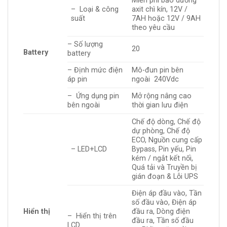
Miễn phí bảo dưỡng
– Loại & công
axit chì kín, 12V /
suất
7AH hoặc 12V / 9AH
theo yêu cầu
– Số lượng
20
Battery
battery
– Định mức điện
Mô-đun pin bên
áp pin
ngoài 240Vdc
– Ứng dụng pin
Mở rộng nâng cao
bên ngoài
thời gian lưu điện
Chế độ dòng, Chế độ
dự phòng, Chế độ
ECO, Nguồn cung cấp
– LED+LCD
Bypass, Pin yếu, Pin
kém / ngắt kết nối,
Quá tải và Truyền bị
gián đoạn & Lỗi UPS
Điện áp đầu vào, Tần
số đầu vào, Điện áp
Hiển thị
đầu ra, Dòng điện
– Hiển thị trên
đầu ra, Tần số đầu
LCD