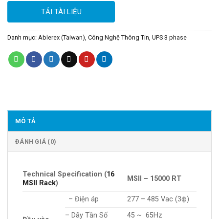
TẢI TÀI LIỆU
Danh mục:
Ablerex (Taiwan)
,
Công Nghệ Thông Tin
,
UPS 3 phase
MÔ TẢ
ĐÁNH GIÁ (0)
Technical Specification (
16
MSII – 15000 RT
MSII Rack
)
– Điện áp
277 – 485 Vac (3ф)
– Dãy Tần Số
45 ~ 65Hz