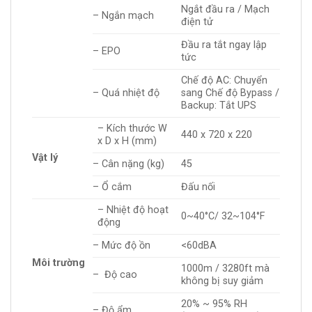
Ngắt đầu ra / Mạch
– Ngắn mạch
điện tử
Đầu ra tắt ngay lập
– EPO
tức
Chế độ AC: Chuyển
– Quá nhiệt độ
sang Chế độ Bypass /
Backup: Tắt UPS
– Kích thước W
440 x 720 x 220
x D x H (mm)
Vật lý
– Cân nặng (kg)
45
– Ổ cắm
Đấu nối
– Nhiệt độ hoạt
0~40°C/ 32~104°F
động
– Mức độ ồn
<60dBA
Môi trường
1000m / 3280ft mà
– Độ cao
không bị suy giảm
20% ~ 95% RH
– Độ ẩm