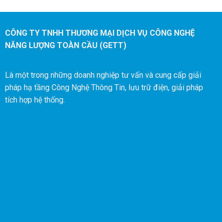
đầu vào nguồn độc lập
cung cấp điện cho tải
được kết nối. Trong
CÔNG TY TNHH THƯƠNG MẠI DỊCH VỤ CÔNG NGHỆ
trường hợp nguồn điện
NĂNG LƯỢNG TOÀN CẦU (GETT)
chính bị lỗi, ATS sẽ tự
động chuyển kết nối dự
Là một trong những doanh nghiệp tư vấn và cung cấp giải
phòng sang nguồn điện
pháp hạ tầng Công Nghệ Thông Tin, lưu trữ điện, giải pháp
thứ cấp mà không bị gián
tích hợp hệ thống.
đoạn, cung cấp nguồn
điện liền mạch và bảo vệ
cao nhất cho thiết bị của
bạn. PROLiNK ATS cũng
được thiết kế để tự động
chuyển kết nối trở lại
nguồn điện chính sau khi
phát hiện có điện trở lại.