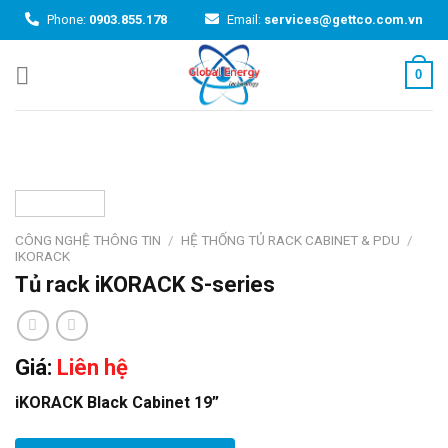
Skip
Phone:
0903.855.178
Email:
services@gettco.com.vn
to
content
0
CÔNG NGHỆ THÔNG TIN
/
HỆ THỐNG TỦ RACK CABINET & PDU
/
IKORACK
Tủ rack iKORACK S-series
Giá:
Liên hệ
iKORACK Black Cabinet 19”