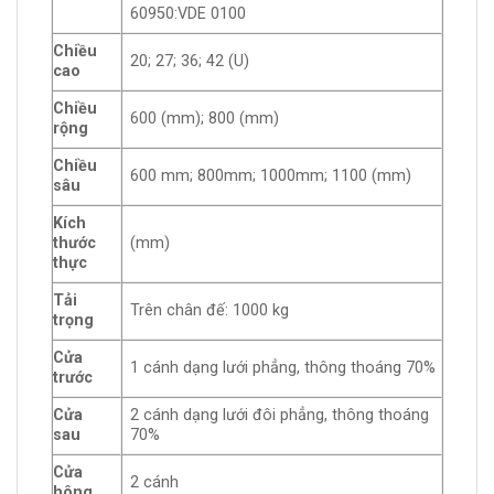
60950:VDE 0100
Chiều
20; 27; 36; 42 (U)
cao
Chiều
600 (mm); 800 (mm)
rộng
Chiều
600 mm; 800mm; 1000mm; 1100 (mm)
sâu
Kích
thước
(mm)
thực
Tải
Trên chân đế: 1000 kg
trọng
Cửa
1 cánh dạng lưới phẳng, thông thoáng 70%
trước
Cửa
2 cánh dạng lưới đôi phẳng, thông thoáng
sau
70%
Cửa
2 cánh
hông