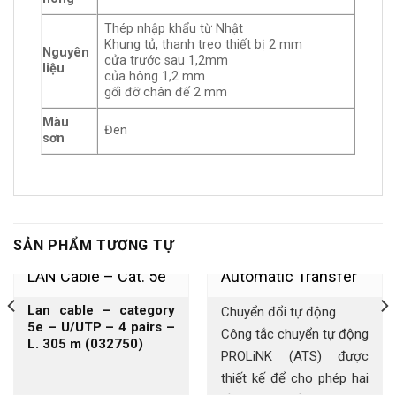
Thép nhập khẩu từ Nhật
Khung tủ, thanh treo thiết bị 2 mm
Nguyên
cửa trước sau 1,2mm
liệu
của hông 1,2 mm
gối đỡ chân đế 2 mm
Màu
Đen
sơn
SẢN PHẨM TƯƠNG TỰ
LAN Cable – Cat. 5e
Automatic Transfer
Lan cable – category
Chuyển đổi tự động
– U/UTP – 4 Pairs,
Switch (ATS)
5e – U/UTP – 4 pairs –
Công tắc chuyển tự động
L. 305 m (032750)
PROLiNK (ATS) được
LSZH, Grey
thiết kế để cho phép hai