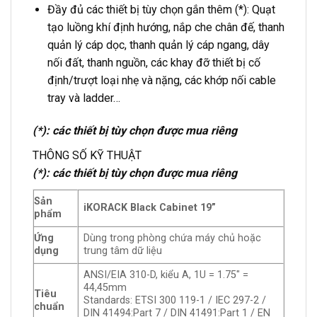
Đầy đủ các thiết bị tùy chọn gắn thêm (*): Quạt
tạo luồng khí định hướng, nắp che chân đế, thanh
quản lý cáp dọc, thanh quản lý cáp ngang, dây
nối đất, thanh nguồn, các khay đỡ thiết bị cố
định/trượt loại nhẹ và nặng, các khớp nối cable
tray và ladder…
(*): các thiết bị tùy chọn được mua riêng
THÔNG SỐ KỸ THUẬT
(*): các thiết bị tùy chọn được mua riêng
Sản
iKORACK Black Cabinet 19”
phẩm
Ứng
Dùng trong phòng chứa máy chủ hoặc
dụng
trung tâm dữ liệu
ANSI/EIA 310-D, kiểu A, 1U = 1.75″ =
44,45mm
Tiêu
Standards: ETSI 300 119-1 / IEC 297-2 /
chuẩn
DIN 41494:Part 7 / DIN 41491:Part 1 / EN