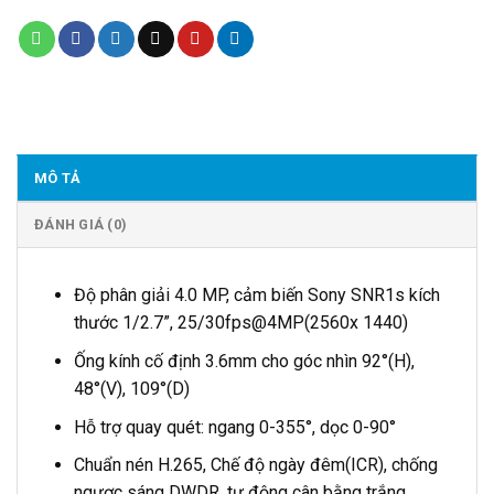
MÔ TẢ
ĐÁNH GIÁ (0)
Độ phân giải 4.0 MP, cảm biến Sony SNR1s kích
thước 1/2.7”, 25/30fps@4MP(2560x 1440)
Ống kính cố định 3.6mm cho góc nhìn 92°(H),
48°(V), 109°(D)
Hỗ trợ quay quét: ngang 0-355°, dọc 0-90°
Chuẩn nén H.265, Chế độ ngày đêm(ICR), chống
ngược sáng DWDR, tự động cân bằng trắng