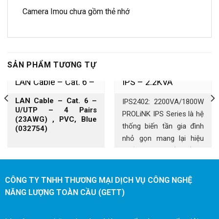
Camera Imou chưa gồm thẻ nhớ
SẢN PHẨM TƯƠNG TỰ
LAN Cable – Cat. 6 –
IPS – 2.2KVA
LAN Cable – Cat. 6 –
IPS2402: 2200VA/1800W
U/UTP – 4 Pairs,
U/UTP – 4 Pairs
PROLiNK IPS Series là hệ
(23AWG) , PVC, Blue
thống biến tần gia đình
(032754)
PVC, Blue
nhỏ gọn mang lại hiệu
suất cao chuyển đổi từ
nguồn DC sang AC.
CÔNG TY TNHH THƯƠNG MẠI DỊCH VỤ CÔNG NGHỆ
NĂNG LƯỢNG TOÀN CẦU (GETT)