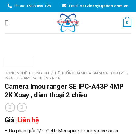
Skip
Phone:
0903.855.178
Email:
services@gettco.com.vn
to
content
0
CÔNG NGHỆ THÔNG TIN
/
HỆ THỐNG CAMERA GIÁM SÁT (CCTV)
/
IMOU
/
CAMERA TRONG NHÀ
Camera Imou ranger SE IPC-A43P 4MP
2K Xoay , đàm thoại 2 chiều
Giá:
Liên hệ
– Độ phân giải 1/2.7″ 4.0 Megapixe Progressive scan