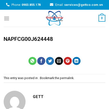
Skip
Phone:
0903.855.178
Email:
services@gettco.com.vn
to
content
0
NAPFCG00J624448
This entry was posted in . Bookmark the
permalink
.
GETT