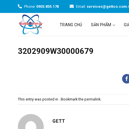
Skip
Phone:
0903.855.178
Email:
services@gettco.com.
to
content
TRANG CHỦ
SẢN PHẨM
GI
3202909W30000679
This entry was posted in . Bookmark the
permalink
.
GETT