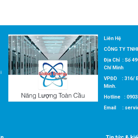
Liên Hệ
)
CÔNG TY TNH
Địa Chỉ : Số 4
Chí Minh
i
VPĐD : 316/ B
Minh.
Hotline : 0903
Email :
serv
in
Tin tức & ki