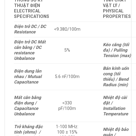
THÔNG SỐ KỸ
TÍNH CHẤT
THUẬT ĐIỆN
VẬT LÝ /
ELECTRICAL
PHYSICAL
SPECIFICATIONS
PROPERTIES
Điện trở DC / DC
<9.38Ω/100m
Resistance
Điện trở DC Mất
Kéo căng (tối
cân bằng / DC
5%
đa) / Pulling
resistance
Tension (max)
Unbalance
Bán kính uốn
Điện dung lẫn
cong (tối
nhau / Mutual
5.6 nF/100m
thiểu) / Bend
Capacitance
Radius (min)
Mất cân bằng
Nhiệt độ cài
điện dung /
<330
đặt /
Capacitance
pF/100m
Installation
Unbalance
Temperature
Trở kháng đặc
1-100 MHz:
Nhiệt độ bảo
tính (ohms) /
100 ± 15%
quản /